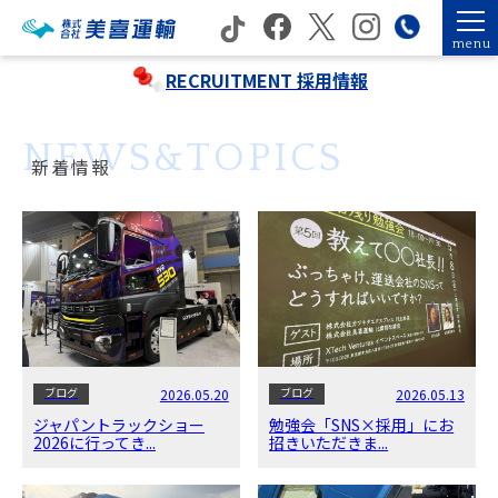
menu
RECRUITMENT
採用情報
NEWS&TOPICS
新着情報
ブログ
ブログ
2026.05.20
2026.05.13
ジャパントラックショー
勉強会「SNS×採用」にお
2026に行ってき...
招きいただきま...