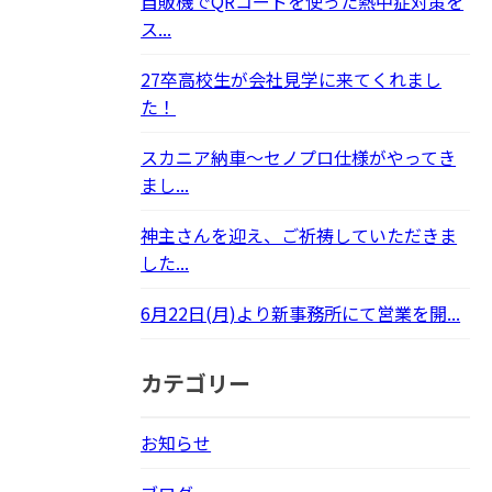
自販機でQRコードを使った熱中症対策を
ス...
27卒高校生が会社見学に来てくれまし
た！
スカニア納車～セノプロ仕様がやってき
まし...
神主さんを迎え、ご祈祷していただきま
した...
6月22日(月)より新事務所にて営業を開...
カテゴリー
お知らせ