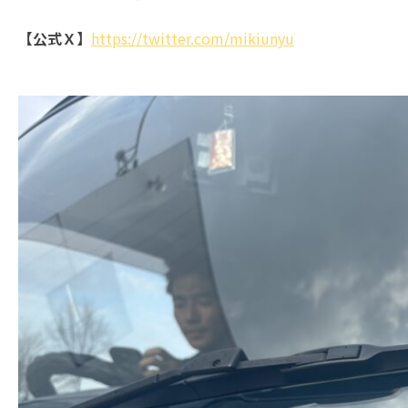
【公式Ｘ】
https://twitter.com/mikiunyu