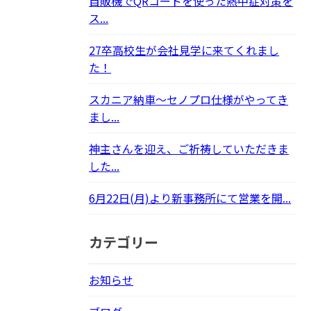
自販機でQRコードを使った熱中症対策を
ス...
27卒高校生が会社見学に来てくれまし
た！
スカニア納車～セノプロ仕様がやってき
まし...
神主さんを迎え、ご祈祷していただきま
した...
6月22日(月)より新事務所にて営業を開...
カテゴリー
お知らせ