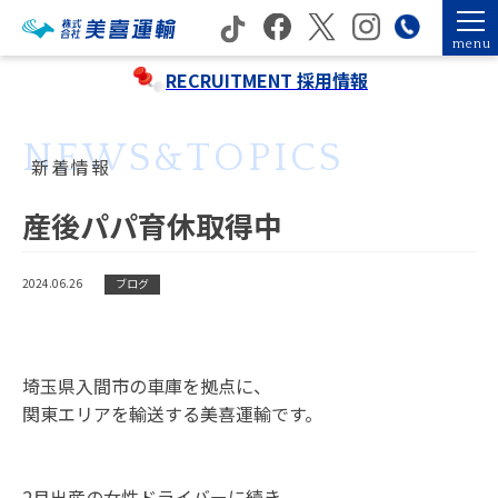
menu
RECRUITMENT
採用情報
NEWS&TOPICS
新着情報
産後パパ育休取得中
2024.06.26
ブログ
埼玉県入間市の車庫を拠点に、
関東エリアを輸送する美喜運輸です。
2月出産の女性ドライバーに続き、