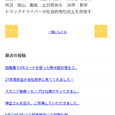
所沢 狭山 飯能 土日祝休み 26卒 新卒
トラックドライバーの社会的地位向上を目指す
一覧にもどる
最近の投稿
自販機でQRコードを使った熱中症対策をス...
27卒高校生が会社見学に来てくれました！
スカニア納車～セノプロ仕様がやってきまし...
神主さんを迎え、ご祈祷していただきました...
6月22日(月)より新事務所にて営業を開...