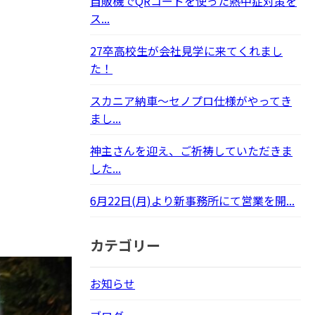
自販機でQRコードを使った熱中症対策を
ス...
27卒高校生が会社見学に来てくれまし
た！
スカニア納車～セノプロ仕様がやってき
まし...
神主さんを迎え、ご祈祷していただきま
した...
6月22日(月)より新事務所にて営業を開...
カテゴリー
お知らせ