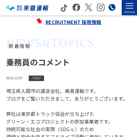
menu
RECRUITMENT
採用情報
NEWS&TOPICS
新着情報
乗務員のコメント
2022.12.07
ブログ
埼玉県入間市の運送会社、美喜運輸です。
ブログをご覧いただきまして、ありがとうございます。
弊社は東京都トラック協会が立ち上げた
グリーン・エコプロジェクトの参加事業者です。
持続可能な社会の実現（SDGｓ）のため
環境と安全を守るエコドライブ活動に参加しています。