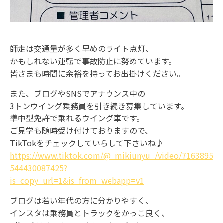
師走は交通量が多く早めのライト点灯、
かもしれない運転で事故防止に努めています。
皆さまも時間に余裕を持ってお出掛けください。
また、ブログやSNSでアナウンス中の
3トンウイング乗務員を引き続き募集しています。
準中型免許で乗れるウイング車です。
ご見学も随時受け付けておりますので、
TikTokをチェックしていらして下さいね♪
https://www.tiktok.com/@_mikiunyu_/video/7163895
544430087425?
is_copy_url=1&is_from_webapp=v1
ブログは若い年代の方に分かりやすく、
インスタは乗務員とトラックをかっこ良く、