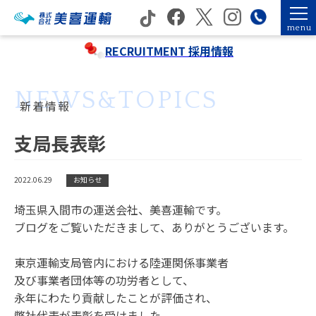
menu
RECRUITMENT
採用情報
NEWS&TOPICS
新着情報
支局長表彰
2022.06.29
お知らせ
埼玉県入間市の運送会社、美喜運輸です。
ブログをご覧いただきまして、ありがとうございます。
東京運輸支局管内における陸運関係事業者
及び事業者団体等の功労者として、
永年にわたり貢献したことが評価され、
弊社代表が表彰を受けました。