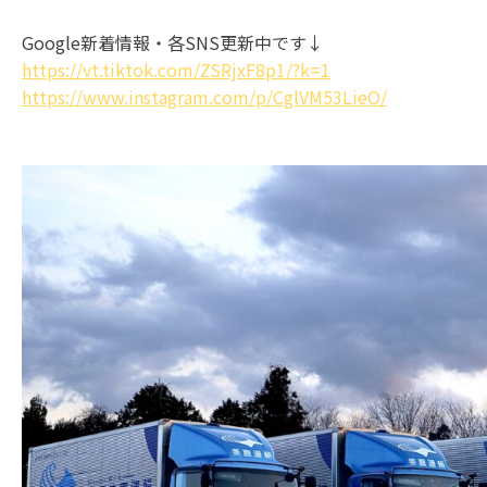
Google新着情報・各SNS更新中です↓
https://vt.tiktok.com/ZSRjxF8p1/?k=1
https://www.instagram.com/p/CglVM53LieO/