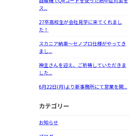
自販機でQRコードを使った熱中症対策を
ス...
27卒高校生が会社見学に来てくれまし
た！
スカニア納車～セノプロ仕様がやってき
まし...
神主さんを迎え、ご祈祷していただきま
した...
6月22日(月)より新事務所にて営業を開...
カテゴリー
お知らせ