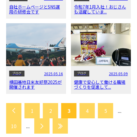
自社ホームページとSNS運
令和7年1月入社！おじさん
用の研修会です
も活躍していま...
ブログ
ブログ
2025.05.16
2025.05.09
横田基地日米友好祭2025が
健康で安心して働ける職場
開催されます
づくりを促進して...
1
2
3
4
5
...
10
...