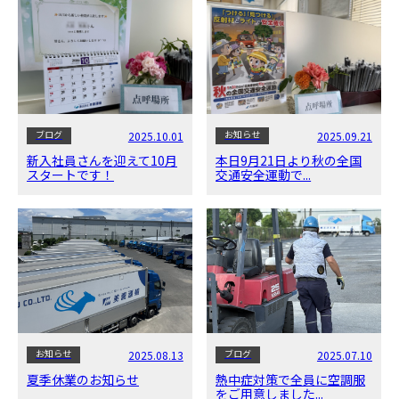
ブログ
お知らせ
2025.10.01
2025.09.21
新入社員さんを迎えて10月
本日9月21日より秋の全国
スタートです！
交通安全運動で...
お知らせ
ブログ
2025.08.13
2025.07.10
夏季休業のお知らせ
熱中症対策で全員に空調服
をご用意しました...