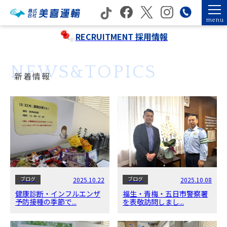
menu
RECRUITMENT
採用情報
NEWS&TOPICS
新着情報
ブログ
ブログ
2025.10.22
2025.10.08
健康診断・インフルエンザ
福生・青梅・五日市警察署
予防接種の季節で...
を表敬訪問しまし...